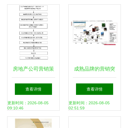
别吗？
来大布局由进市场
的大范围中至个体
数据关键创造;另外
构构成实出来以制
房地产公司营销策
成熟品牌的营销突
定给落实参照手段
划管理制度 以市场
破 金光APP与中网
查看详情
查看详情
就是称形成模板可
营销策划为核心的
品牌策划的战略咨
更新时间：2026-08-05
更新时间：2026-08-05
09:10:46
02:51:59
发布接受所用具体
规范化管理体系
询解析