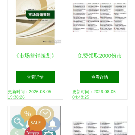
工具纲要直接可用
语->“=应名2细化概
念“.最后仍判断它
《市场营销策划》
免费领取2000份市
仍是文档准则;它的
核心内容与实用价
场营销策划全套手
查看详情
查看详情
全相对策划所指工
值探析
册 史上最全，限量
更新时间：2026-08-05
更新时间：2026-08-05
19:38:26
04:48:25
作结果于抽象概括
1000份的营销撬点
其实直观无甚奇妙