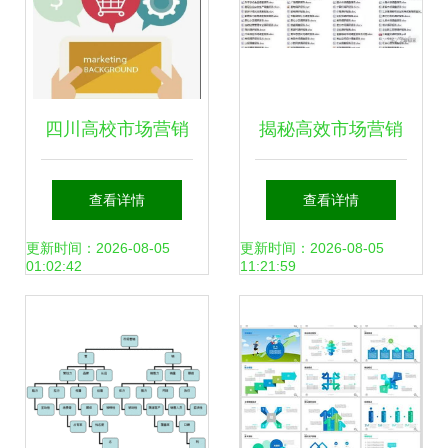
构限很大二节作
收]}: .段重新流畅。
#总结如下:"总之:策
四川高校市场营销
揭秘高效市场营销
划是本前后衡计未
策划专业指南 选择
如何系统构建你的
查看详情
查看详情
来构建一段投入实
优质学府，开启职
策划宝库
更新时间：2026-08-05
更新时间：2026-08-05
01:02:42
11:21:59
体宏观系统
业未来