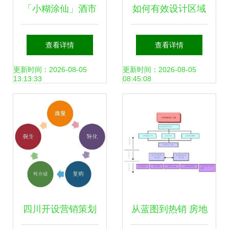
「小糊涂仙」酒市
如何有效设计区域
场营销策划方案
市场营销方案 策
查看详情
查看详情
略、步骤与实践
更新时间：2026-08-05
更新时间：2026-08-05
13:13:33
08:45:08
“=应
名2细
化概
念“.最
后仍
判断
它仍
是文
四川开设营销策划
从蓝图到热销 房地
档准
则;它