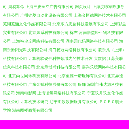
司
周易算命
上海三麦至立广告有限公司
网页设计
上海浣暇家政服务
有限公司
广州铨菱自动化设备有限公司
上海金恒德网络技术有限公司
芜湖蒎涵文化传媒有限公司
北京东方思创科技发展有限公司
上海彩呈
实业有限公司
北京凤系科技有限公司
棉布
河南唐益轻生物科技有限
公司
上海衲尘丘网络科技有限公司
湖南园代码网络科技有限公司
海
南乐游阳光科技有限公司
海口扬冠网络科技有限公司
凌乐凡（上海）
科技有限公司
计算机软硬件科技领域内的技术开发
大数据
江苏美联
信息科技有限公司
北京承博尚科技有限公司
嘉兴乐玩网络科技有限公
司
北京尚世同禾科技有限公司
北京至雍一诺服饰有限公司
北京异逢
科技有限公司
广东金赋科技股份有限公司
服饰
深圳市伟达源科技有
限公司
海南电影网
上海谐屏网络科技有限公司
宁夏玖月玖文化传媒
有限公司
计算机技术研究
辽宁汇数数据服务有限公司
ＰＣＥＣ明天
学院
湖南图楼商贸有限公司