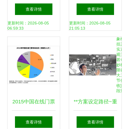
的全
（市场营销策划方
产全周期市场营销
相对
查看详情
查看详情
策划
所指
向）专业的院校及
策划进阶指南
更新时间：2026-08-05
更新时间：2026-08-05
工作
06:59:33
21:05:13
结果
于抽
象概
培养特色解析
括其
实直
观无
甚奇
妙构
限很
大二
节作
收]}: .
段重
新流
畅。
2015中国在线门票
**方案设定路径~重
#总结
如
下:"总
市场份额领跑者的
要详则阐述 ##进入
之:策
查看详情
查看详情
划是