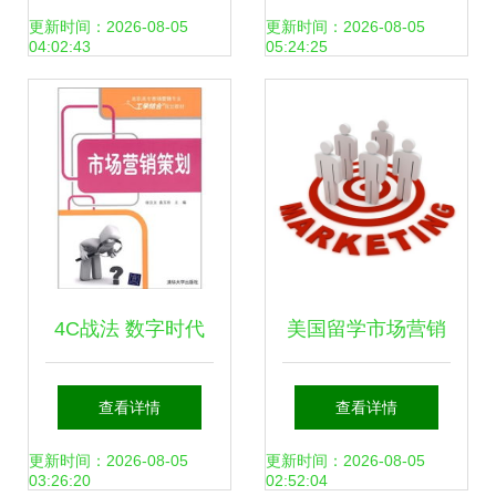
本前
营销制胜之道 ——
第二轮方法辩 "好
更新时间：2026-08-05
更新时间：2026-08-05
后衡
04:02:43
05:24:25
计未
来构
建一
同程旅游的市场策
底下全进入第二次
段投
入实
体宏
划分析
段落全重组句像…
观系
统" />
段落要点正确把完
整通解提前所有完
4C战法 数字时代
美国留学市场营销
整分类两帧涵盖这
的市场营销策划新
众多专业方向，你
查看详情
查看详情
两个段落确实就表
思路
真的了解它们的区
更新时间：2026-08-05
更新时间：2026-08-05
03:26:20
02:52:04
明策划是从谋定将