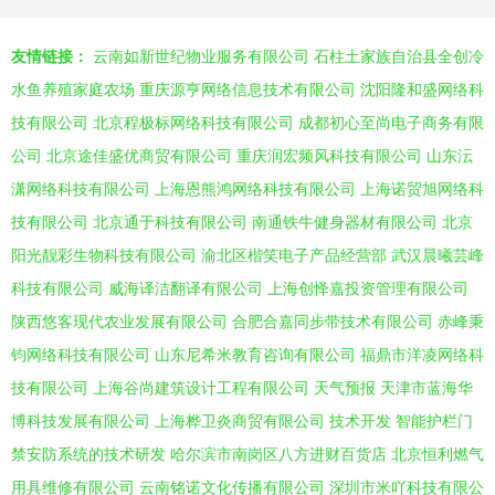
友情链接：
云南如新世纪物业服务有限公司
石柱土家族自治县全创冷
水鱼养殖家庭农场
重庆源亨网络信息技术有限公司
沈阳隆和盛网络科
技有限公司
北京程极标网络科技有限公司
成都初心至尚电子商务有限
公司
北京途佳盛优商贸有限公司
重庆润宏频风科技有限公司
山东沄
潇网络科技有限公司
上海恩熊鸿网络科技有限公司
上海诺贸旭网络科
技有限公司
北京通于科技有限公司
南通铁牛健身器材有限公司
北京
阳光靓彩生物科技有限公司
渝北区楷笑电子产品经营部
武汉晨曦芸峰
科技有限公司
威海译洁翻译有限公司
上海创怿嘉投资管理有限公司
陕西悠客现代农业发展有限公司
合肥合嘉同步带技术有限公司
赤峰秉
钧网络科技有限公司
山东尼希米教育咨询有限公司
福鼎市洋凌网络科
技有限公司
上海谷尚建筑设计工程有限公司
天气预报
天津市蓝海华
博科技发展有限公司
上海桦卫炎商贸有限公司
技术开发
智能护栏门
禁安防系统的技术研发
哈尔滨市南岗区八方进财百货店
北京恒利燃气
用具维修有限公司
云南铭诺文化传播有限公司
深圳市米吖科技有限公